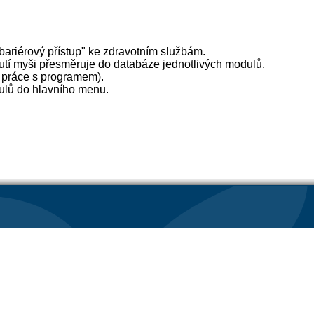
ariérový přístup" ke zdravotním službám.
nutí myši přesměruje do databáze jednotlivých modulů.
p práce s programem).
dulů do hlavního menu.