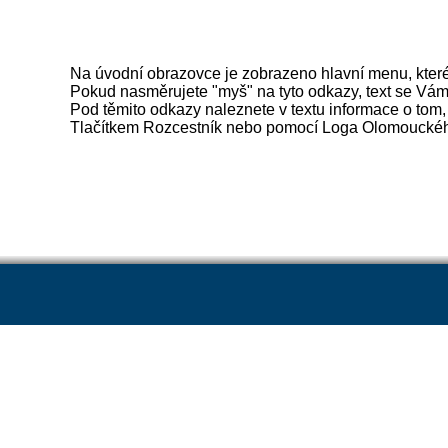
Na úvodní obrazovce je zobrazeno hlavní menu, kter
Pokud nasměrujete "myš" na tyto odkazy, text se Vám 
Pod těmito odkazy naleznete v textu informace o tom
Tlačítkem Rozcestník nebo pomocí Loga Olomouckého k