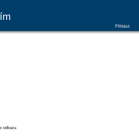
ním
Přihlásit
to odkazu.