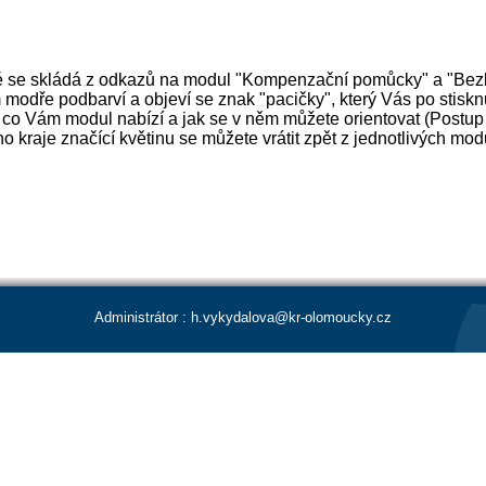
é se skládá z odkazů na modul "Kompenzační pomůcky" a "Bezb
modře podbarví a objeví se znak "pacičky", který Vás po stisk
, co Vám modul nabízí a jak se v něm můžete orientovat (Postu
raje značící květinu se můžete vrátit zpět z jednotlivých mo
Administrátor :
h.vykydalova@kr-olomoucky.cz