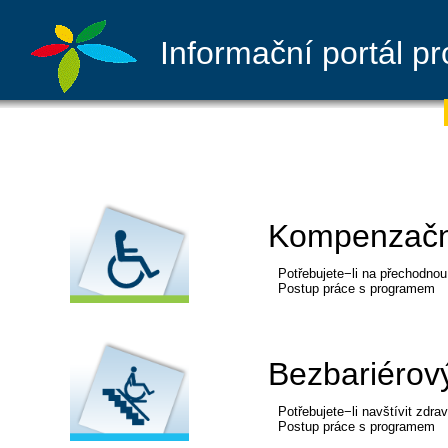
Informační portál p
Kompenzačn
Potřebujete−li na přechodno
Postup práce s programem
Bezbariérový
Potřebujete−li navštívit zdra
Postup práce s programem